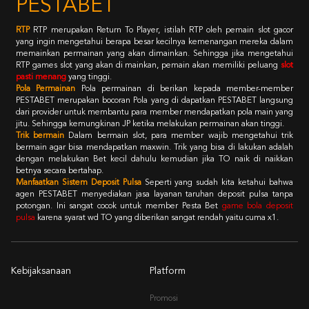
PESTABET
RTP
RTP merupakan Return To Player, istilah RTP oleh pemain slot gacor
yang ingin mengetahui berapa besar kecilnya kemenangan mereka dalam
memainkan permainan yang akan dimainkan. Sehingga jika mengetahui
RTP games slot yang akan di mainkan, pemain akan memiliki peluang
slot
pasti menang
yang tinggi.
Pola Permainan
Pola permainan di berikan kepada member-member
PESTABET merupakan bocoran Pola yang di dapatkan PESTABET langsung
dari provider untuk membantu para member mendapatkan pola main yang
jitu. Sehingga kemungkinan JP ketika melakukan permainan akan tinggi.
Trik bermain
Dalam bermain slot, para member wajib mengetahui trik
bermain agar bisa mendapatkan maxwin. Trik yang bisa di lakukan adalah
dengan melakukan Bet kecil dahulu kemudian jika TO naik di naikkan
betnya secara bertahap.
Manfaatkan Sistem Deposit Pulsa
Seperti yang sudah kita ketahui bahwa
agen PESTABET menyediakan jasa layanan taruhan deposit pulsa tanpa
potongan. Ini sangat cocok untuk member Pesta Bet
game bola deposit
pulsa
karena syarat wd TO yang diberikan sangat rendah yaitu cuma x1.
Kebijaksanaan
Platform
Promosi