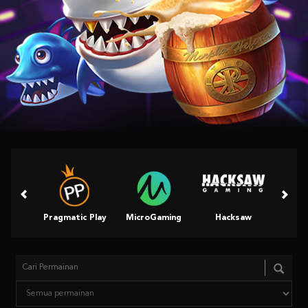
Pragmatic Play
MicroGaming
Hacksaw
King