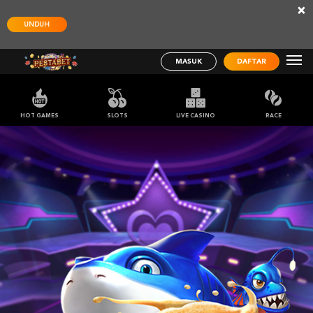
×
UNDUH
MASUK
DAFTAR
HOT GAMES
SLOTS
LIVE CASINO
RACE