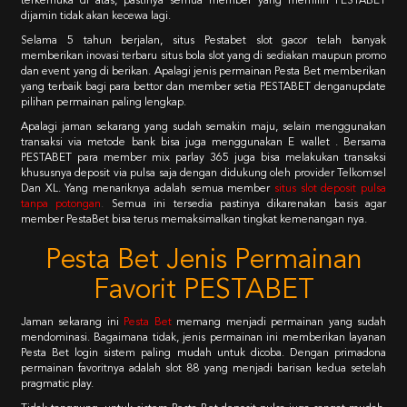
terkemuka di atas, pastinya semua member yang memilih PESTABET
dijamin tidak akan kecewa lagi.
Selama 5 tahun berjalan, situs Pestabet slot gacor telah banyak
memberikan inovasi terbaru situs bola slot yang di sediakan maupun promo
dan event yang di berikan. Apalagi jenis permainan Pesta Bet memberikan
yang terbaik bagi para bettor dan member setia PESTABET denganupdate
pilihan permainan paling lengkap.
Apalagi jaman sekarang yang sudah semakin maju, selain menggunakan
transaksi via metode bank bisa juga menggunakan E wallet . Bersama
PESTABET para member mix parlay 365 juga bisa melakukan transaksi
khususnya deposit via pulsa saja dengan didukung oleh provider Telkomsel
Dan XL. Yang menariknya adalah semua member
situs slot deposit pulsa
tanpa potongan
.
Semua ini tersedia pastinya dikarenakan basis agar
member PestaBet bisa terus memaksimalkan tingkat kemenangan nya.
Pesta Bet Jenis Permainan
Favorit PESTABET
Jaman sekarang ini
Pesta Bet
memang menjadi permainan yang sudah
mendominasi. Bagaimana tidak, jenis permainan ini memberikan layanan
Pesta Bet login sistem paling mudah untuk dicoba. Dengan primadona
permainan favoritnya adalah slot 88 yang menjadi barisan kedua setelah
pragmatic play.