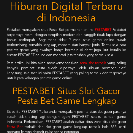
Hiburan Digital Terbaru
di Indonesia
Pestabet merupakan situs Pesta Bet permainan online
PESTABET
Pestabet
terpercaya resmi dengan tampilan modern dan canggih tidak lupa dengan
bonus berlimpah. Bagaimana tidak ? zona situs game online sudah
berkembang semakin lengkap, modern dan banyak jenis. Tentu saja para
pecinta game yang awalnya hanya bermain di darat juga ikut beralih ke
sistem PESTABET online dan mencari jasa taruhan yang terbaik saja.
Para artikel ini kita akan merekomendasikan
zona slot terbaik
yang paling
banyak peminat serta sudah dipercayai oleh ribuan member aktif.
Langsung saja saat ini yaitu PESTABET yang paling terbaik dan terpercaya
untuk para kalangan pecinta game online.
PESTABET Situs Slot Gacor
Pesta Bet Game Lengkap
Siapa itu PESTABET ? Jika anda merupakan pecinta situs slot gacor pastinya
sudah tidak asing lagi dengan agen PESTABET selaku bandar game
indonesia. Perkenalkan, PESTABET adalah daftar situs zona situs slot gacor
Pesta Bet
terbaik dan slot gacor game lengkap terbaik bola 365 pasti
menang karena deposit pulsa tanpa potongan.