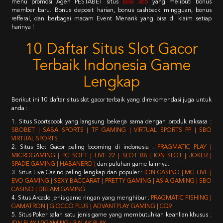
menu promosi Agen PESTABET situs
bola 365
yang meliputi bonus
member baru. Bonus deposit harian, bonus cashback mingguan, bonus
refferal, dan berbagai macam Event Menarik yang bisa di klaim setiap
harinya !
10 Daftar Situs Slot Gacor
Terbaik Indonesia Game
Lengkap
Berikut ini 10 daftar situs slot gacor terbaik yang direkomendasi juga untuk
anda :
1. Situs Sportsbook yang langsung bekerja sama dengan produk raksasa :
SBOBET | SABA SPORTS | TF GAMING | VIRTUAL SPORTS PP | SBO
VIRTUAL SPORTS
2. Situs Slot Gacor paling booming di indonesia :
PRAGMATIC PLAY |
MICROGAMING | PG SOFT | LIVE 22 | SLOT 88 | ION SLOT | JOKER |
SPADE GAMING | HABANERO |
dan puluhan game lainnya.
3. Situs Live Casino paling lengkap dan populer :
ION CASINO | MG LIVE |
EVO GAMING | SEXY BACCARAT | PRETTY GAMING | ASIA GAMING | SBO
CASINO | DREAM GAMING
4. Situs Arcade jenis game ringan yang menghibur :
PRAGMATIC FISHING |
GAMATRON | GIOCCO PLUS | ADVANTPLAY GAMING | CQ9
5. Situs Poker salah satu jenis game yang membutuhkan keahlian khusus :