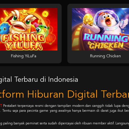
Fishing YiLuFa
Running Chicken
tal Terbaru di Indonesia
form Hiburan Digital Terbar
T
Pestabet terpercaya resmi dengan tampilan modern dan canggih tidak lupa deng
Tentu saja para pecinta game yang awalnya hanya bermain di darat juga ikut ber
g paling banyak peminat serta sudah dipercayai oleh ribuan member aktif. Langsung