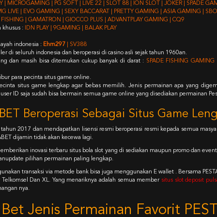
 | MICROGAMING | PG SOFT | LIVE 22 | SLOT 88 | ION SLOT | JOKER | SPADE G
MG LIVE | EVO GAMING | SEXY BACCARAT | PRETTY GAMING | ASIA GAMING | S
FISHING | GAMATRON | GIOCCO PLUS | ADVANTPLAY GAMING | CQ9
 khusus :
IDN PLAY | 9GAMING | BALAK PLAY
ayah indonesia :
Ehm297
| SV388
 di seluruh indonesia dan beroperasi di casino asli sejak tahun 1960an.
ng dan masih bisa ditemukan cukup banyak di darat :
SPADE FISHING GAMING 
bur para pecinta situs game online.
a pecinta situs game lengkap agar bebas memilih. Jenis permainan apa yang digema
 user ID saja sudah bisa bermain semua game online yang disediakan permainan Pes
ET Beroperasi Sebagai Situs Game Leng
k tahun 2017 dan mendapatkan lisensi resmi beroperasi resmi kepada semua masyar
ET dijamin tidak akan kecewa lagi.
 memberikan inovasi terbaru situs bola slot yang di sediakan maupun promo dan eve
anupdate pilihan permainan paling lengkap.
unakan transaksi via metode bank bisa juga menggunakan E wallet . Bersama PEST
der Telkomsel Dan XL. Yang menariknya adalah semua member
situs slot deposit pu
nangan nya.
 Bet Jenis Permainan Favorit PE