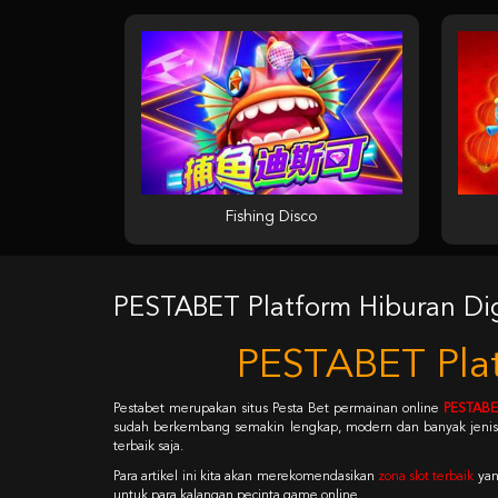
Fishing Disco
PESTABET Platform Hiburan Digi
PESTABET Plat
Pestabet merupakan situs Pesta Bet permainan online
PESTABE
sudah berkembang semakin lengkap, modern dan banyak jenis. 
terbaik saja.
Para artikel ini kita akan merekomendasikan
zona slot terbaik
yan
untuk para kalangan pecinta game online.