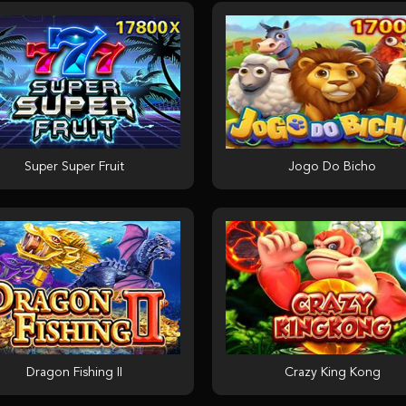
Super Super Fruit
Jogo Do Bicho
Dragon Fishing II
Crazy King Kong