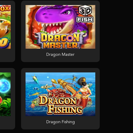
Dragon Master
Dragon Fishing