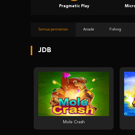
Pragmatic Play
Micr
Semua permainan
Arcade
Fishing
JDB
Mole Crash