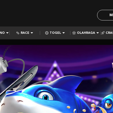
M
INO
RACE
TOGEL
OLAHRAGA
CRA