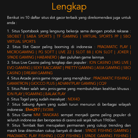
Lengkap
Berikut ini 10 daftar situs slot gacor terbaik yang direkomendasi juga untuk
anda :
1. Situs Sportsbook yang langsung bekerja sama dengan produk raksasa :
SBOBET | SABA SPORTS | TF GAMING | VIRTUAL SPORTS PP | SBO
VIRTUAL SPORTS
2. Situs Slot Gacor paling booming di indonesia :
PRAGMATIC PLAY |
MICROGAMING | PG SOFT | LIVE 22 | SLOT 88 | ION SLOT | JOKER |
SPADE GAMING | HABANERO |
dan puluhan game lainnya.
3. Situs Live Casino paling lengkap dan populer :
ION CASINO | MG LIVE |
EVO GAMING | SEXY BACCARAT | PRETTY GAMING | ASIA GAMING | SBO
CASINO | DREAM GAMING
4. Situs Arcade jenis game ringan yang menghibur :
PRAGMATIC FISHING |
GAMATRON | GIOCCO PLUS | ADVANTPLAY GAMING | CQ9
5. Situs Poker salah satu jenis game yang membutuhkan keahlian khusus :
IDN PLAY | 9GAMING | BALAK PLAY
6. Situs Togel yang sudah merakyat :
NEX4D
7. Situs Sabung Ayam yang sudah turun menurun di berbagai wilayah
indonesia :
Ehm297
| SV388
8. Situs Game
MM TANGKAS
sempat menjadi game paling populer di
seluruh indonesia dan beroperasi di casino asli sejak tahun 1960an.
9. Situs Tembak Ikan merupakan permainan yang cukup trending dan
masih bisa ditemukan cukup banyak di darat :
SPADE FISHING GAMING |
PRAGMATIC PLAY FISHING | CQ9 FISHING | SPADE GAMING FISHING |