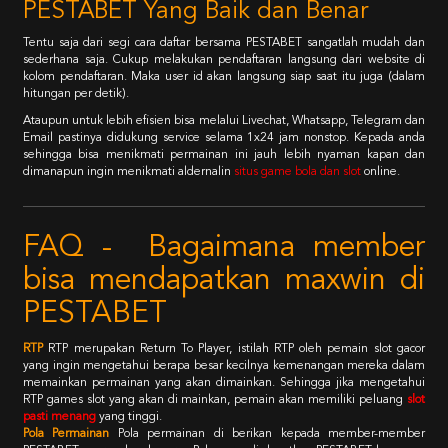
PESTABET Yang Baik dan Benar
Tentu saja dari segi cara daftar bersama PESTABET sangatlah mudah dan
sederhana saja. Cukup melakukan pendaftaran langsung dari website di
kolom pendaftaran. Maka user id akan langsung siap saat itu juga (dalam
hitungan per detik).
Ataupun untuk lebih efisien bisa melalui Livechat, Whatsapp, Telegram dan
Email pastinya didukung service selama 1x24 jam nonstop. Kepada anda
sehingga bisa menikmati permainan ini jauh lebih nyaman kapan dan
dimanapun ingin menikmati aldernalin
situs game bola dan slot
online.
FAQ - Bagaimana member
bisa mendapatkan maxwin di
PESTABET
RTP
RTP merupakan Return To Player, istilah RTP oleh pemain slot gacor
yang ingin mengetahui berapa besar kecilnya kemenangan mereka dalam
memainkan permainan yang akan dimainkan. Sehingga jika mengetahui
RTP games slot yang akan di mainkan, pemain akan memiliki peluang
slot
pasti menang
yang tinggi.
Pola Permainan
Pola permainan di berikan kepada member-member