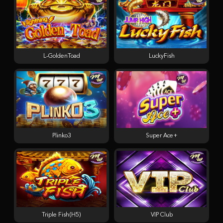
L-GoldenToad
LuckyFish
Plinko3
Super Ace+
Triple Fish(H5)
VIP Club