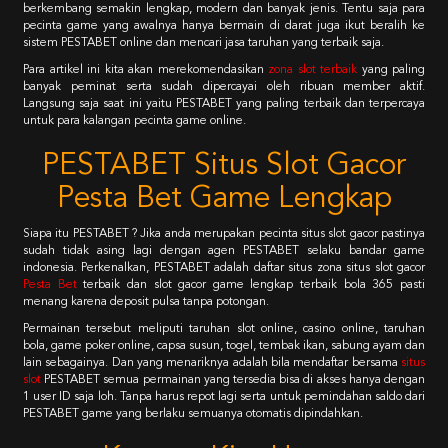
berkembang semakin lengkap, modern dan banyak jenis. Tentu saja para
pecinta game yang awalnya hanya bermain di darat juga ikut beralih ke
sistem PESTABET online dan mencari jasa taruhan yang terbaik saja.
Para artikel ini kita akan merekomendasikan
zona slot terbaik
yang paling
banyak peminat serta sudah dipercayai oleh ribuan member aktif.
Langsung saja saat ini yaitu PESTABET yang paling terbaik dan terpercaya
untuk para kalangan pecinta game online.
PESTABET Situs Slot Gacor
Pesta Bet Game Lengkap
Siapa itu PESTABET ? Jika anda merupakan pecinta situs slot gacor pastinya
sudah tidak asing lagi dengan agen PESTABET selaku bandar game
indonesia. Perkenalkan, PESTABET adalah daftar situs zona situs slot gacor
Pesta Bet
terbaik dan slot gacor game lengkap terbaik bola 365 pasti
menang karena deposit pulsa tanpa potongan.
Permainan tersebut meliputi taruhan slot online, casino online, taruhan
bola, game poker online, capsa susun, togel, tembak ikan, sabung ayam dan
lain sebagainya. Dan yang menariknya adalah bila mendaftar bersama
situs
slot
PESTABET semua permainan yang tersedia bisa di akses hanya dengan
1 user ID saja loh. Tanpa harus repot lagi serta untuk pemindahan saldo dari
PESTABET game yang berlaku semuanya otomatis dipindahkan.