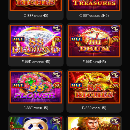
C-88Riches(H5)
C-88Treasures(H5)
F-88Diamond(H5)
F-88Drum(H5)
F-88Flower(H5)
F-88Riches(H5)