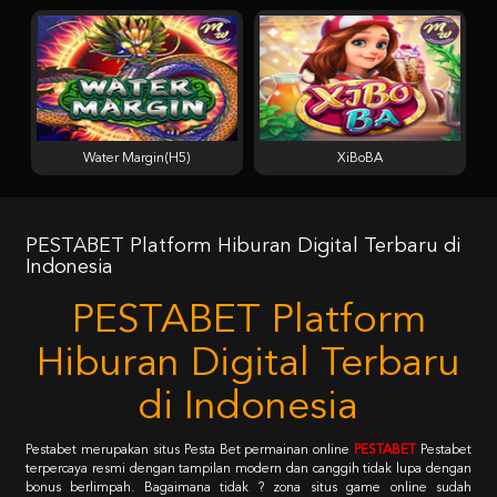
Water Margin(H5)
XiBoBA
PESTABET Platform Hiburan Digital Terbaru di
Indonesia
PESTABET Platform
Hiburan Digital Terbaru
di Indonesia
Pestabet merupakan situs Pesta Bet permainan online
PESTABET
Pestabet
terpercaya resmi dengan tampilan modern dan canggih tidak lupa dengan
bonus berlimpah. Bagaimana tidak ? zona situs game online sudah