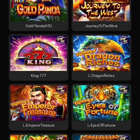
Gold Panda(H5)
JourneyToTheWest
King-777
L-DragonRiches
L-EmperorTreasure
L-EyesOfFortune