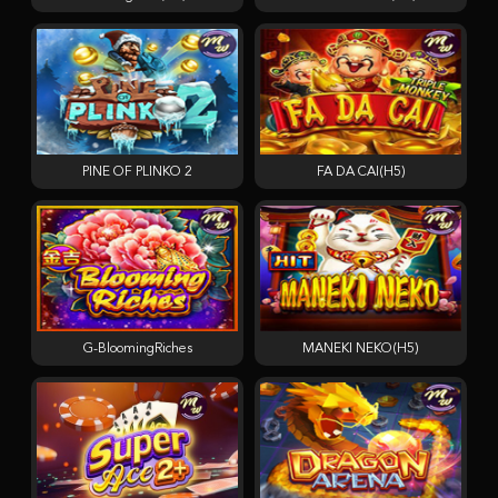
PINE OF PLINKO 2
FA DA CAI(H5)
G-BloomingRiches
MANEKI NEKO(H5)