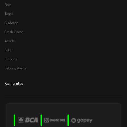
Race
Togel
Olahraga
Crash Game
Arcade
Poker
E-Sports
Sabung Ayam
Komunitas