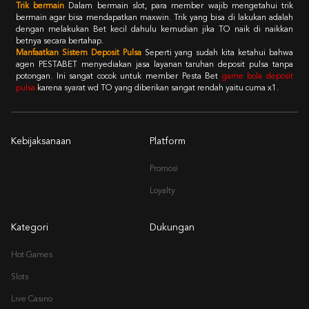
Trik bermain
Dalam bermain slot, para member wajib mengetahui trik
bermain agar bisa mendapatkan maxwin. Trik yang bisa di lakukan adalah
dengan melakukan Bet kecil dahulu kemudian jika TO naik di naikkan
betnya secara bertahap.
Manfaatkan Sistem Deposit Pulsa
Seperti yang sudah kita ketahui bahwa
agen PESTABET menyediakan jasa layanan taruhan deposit pulsa tanpa
potongan. Ini sangat cocok untuk member Pesta Bet
game bola deposit
pulsa
karena syarat wd TO yang diberikan sangat rendah yaitu cuma x1.
Kebijaksanaan
Platform
Promosi
Loyalty
Kategori
Dukungan
Hot Games
Slots
Live Casino