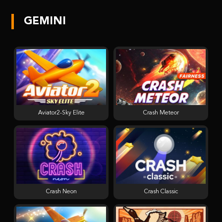
GEMINI
Aviator2-Sky Elite
Crash Meteor
Crash Neon
Crash Classic