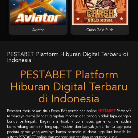
Aviator
Crash Gold Rush
PESTABET Platform Hiburan Digital Terbaru di
Indonesia
PESTABET Platform
Hiburan Digital Terbaru
di Indonesia
Pestabet merupakan situs Pesta Bet permainan online
PESTABET
Pestabet
terpercaya resmi dengan tampilan modern dan canggih tidak lupa dengan
bonus berlimpah. Bagaimana tidak ? zona situs game online sudah
berkembang semakin lengkap, modern dan banyak jenis. Tentu saja para
pecinta game yang awalnya hanya bermain di darat juga ikut beralih ke
sistem PESTABET online dan mencari jasa taruhan yang terbaik saja.