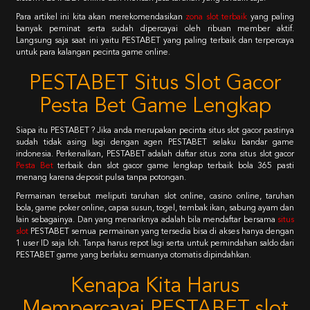
Para artikel ini kita akan merekomendasikan
zona slot terbaik
yang paling
banyak peminat serta sudah dipercayai oleh ribuan member aktif.
Langsung saja saat ini yaitu PESTABET yang paling terbaik dan terpercaya
untuk para kalangan pecinta game online.
PESTABET Situs Slot Gacor
Pesta Bet Game Lengkap
Siapa itu PESTABET ? Jika anda merupakan pecinta situs slot gacor pastinya
sudah tidak asing lagi dengan agen PESTABET selaku bandar game
indonesia. Perkenalkan, PESTABET adalah daftar situs zona situs slot gacor
Pesta Bet
terbaik dan slot gacor game lengkap terbaik bola 365 pasti
menang karena deposit pulsa tanpa potongan.
Permainan tersebut meliputi taruhan slot online, casino online, taruhan
bola, game poker online, capsa susun, togel, tembak ikan, sabung ayam dan
lain sebagainya. Dan yang menariknya adalah bila mendaftar bersama
situs
slot
PESTABET semua permainan yang tersedia bisa di akses hanya dengan
1 user ID saja loh. Tanpa harus repot lagi serta untuk pemindahan saldo dari
PESTABET game yang berlaku semuanya otomatis dipindahkan.
Kenapa Kita Harus
Mempercayai PESTABET slot