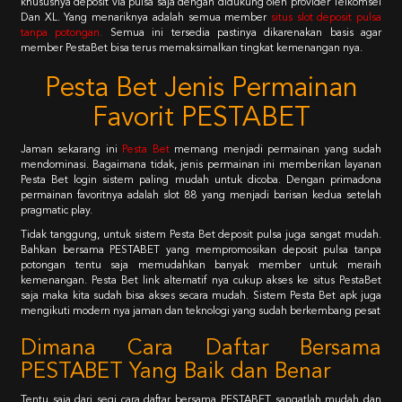
khususnya deposit via pulsa saja dengan didukung oleh provider Telkomsel
Dan XL. Yang menariknya adalah semua member
situs slot deposit pulsa
tanpa potongan
.
Semua ini tersedia pastinya dikarenakan basis agar
member PestaBet bisa terus memaksimalkan tingkat kemenangan nya.
Pesta Bet Jenis Permainan
Favorit PESTABET
Jaman sekarang ini
Pesta Bet
memang menjadi permainan yang sudah
mendominasi. Bagaimana tidak, jenis permainan ini memberikan layanan
Pesta Bet login sistem paling mudah untuk dicoba. Dengan primadona
permainan favoritnya adalah slot 88 yang menjadi barisan kedua setelah
pragmatic play.
Tidak tanggung, untuk sistem Pesta Bet deposit pulsa juga sangat mudah.
Bahkan bersama PESTABET yang mempromosikan deposit pulsa tanpa
potongan tentu saja memudahkan banyak member untuk meraih
kemenangan. Pesta Bet link alternatif nya cukup akses ke situs PestaBet
saja maka kita sudah bisa akses secara mudah. Sistem Pesta Bet apk juga
mengikuti modern nya jaman dan teknologi yang sudah berkembang pesat
Dimana Cara Daftar Bersama
PESTABET Yang Baik dan Benar
Tentu saja dari segi cara daftar bersama PESTABET sangatlah mudah dan