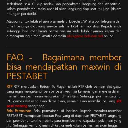
sederhana saja. Cukup melakukan pendaftaran langsung dari website di
kolom pendaftaran. Maka user id akan langsung siap saat itu juga (dalam
hitungan per detik).
Ataupun untuk lebih efisien bisa melalui Livechat, Whatsapp, Telegram dan
Email pastinya didukung service selama 1x24 jam nonstop. Kepada anda
sehingga bisa menikmati permainan ini jauh lebih nyaman kapan dan
dimanapun ingin menikmati aldernalin
situs game bola dan slot
online.
FAQ - Bagaimana member
bisa mendapatkan maxwin di
PESTABET
RTP
RTP merupakan Return To Player, istilah RTP oleh pemain slot gacor
yang ingin mengetahui berapa besar kecilnya kemenangan mereka dalam
memainkan permainan yang akan dimainkan. Sehingga jika mengetahui
RTP games slot yang akan di mainkan, pemain akan memiliki peluang
slot
pasti menang
yang tinggi.
Pola Permainan
Pola permainan di berikan kepada member-member
PESTABET merupakan bocoran Pola yang di dapatkan PESTABET langsung
dari provider untuk membantu para member mendapatkan pola main yang
jitu. Sehingga kemungkinan JP ketika melakukan permainan akan tinggi.