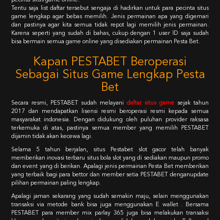
Tentu saja list daftar tersebut sengaja di hadirkan untuk para pecinta situs
game lengkap agar bebas memilih. Jenis permainan apa yang digemari
dan pastinya agar kita semua tidak repot lagi memilih jenis permainan.
Karena seperti yang sudah di bahas, cukup dengan 1 user ID saja sudah
bisa bermain semua game online yang disediakan permainan Pesta Bet.
Kapan PESTABET Beroperasi
Sebagai Situs Game Lengkap Pesta
Bet
Secara resmi, PESTABET sudah melayani
daftar situs game
sejak tahun
2017 dan mendapatkan lisensi resmi beroperasi resmi kepada semua
masyarakat indonesia. Dengan didukung oleh puluhan provider raksasa
terkemuka di atas, pastinya semua member yang memilih PESTABET
dijamin tidak akan kecewa lagi.
Selama 5 tahun berjalan, situs Pestabet slot gacor telah banyak
memberikan inovasi terbaru situs bola slot yang di sediakan maupun promo
dan event yang di berikan. Apalagi jenis permainan Pesta Bet memberikan
yang terbaik bagi para bettor dan member setia PESTABET denganupdate
pilihan permainan paling lengkap.
Apalagi jaman sekarang yang sudah semakin maju, selain menggunakan
transaksi via metode bank bisa juga menggunakan E wallet . Bersama
PESTABET para member mix parlay 365 juga bisa melakukan transaksi