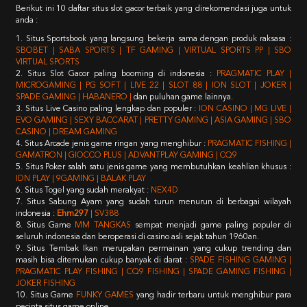
Berikut ini 10 daftar situs slot gacor terbaik yang direkomendasi juga untuk
anda :
1. Situs Sportsbook yang langsung bekerja sama dengan produk raksasa :
SBOBET | SABA SPORTS | TF GAMING | VIRTUAL SPORTS PP | SBO
VIRTUAL SPORTS
2. Situs Slot Gacor paling booming di indonesia :
PRAGMATIC PLAY |
MICROGAMING | PG SOFT | LIVE 22 | SLOT 88 | ION SLOT | JOKER |
SPADE GAMING | HABANERO |
dan puluhan game lainnya.
3. Situs Live Casino paling lengkap dan populer :
ION CASINO | MG LIVE |
EVO GAMING | SEXY BACCARAT | PRETTY GAMING | ASIA GAMING | SBO
CASINO | DREAM GAMING
4. Situs Arcade jenis game ringan yang menghibur :
PRAGMATIC FISHING |
GAMATRON | GIOCCO PLUS | ADVANTPLAY GAMING | CQ9
5. Situs Poker salah satu jenis game yang membutuhkan keahlian khusus :
IDN PLAY | 9GAMING | BALAK PLAY
6. Situs Togel yang sudah merakyat :
NEX4D
7. Situs Sabung Ayam yang sudah turun menurun di berbagai wilayah
indonesia :
Ehm297
| SV388
8. Situs Game
MM TANGKAS
sempat menjadi game paling populer di
seluruh indonesia dan beroperasi di casino asli sejak tahun 1960an.
9. Situs Tembak Ikan merupakan permainan yang cukup trending dan
masih bisa ditemukan cukup banyak di darat :
SPADE FISHING GAMING |
PRAGMATIC PLAY FISHING | CQ9 FISHING | SPADE GAMING FISHING |
JOKER FISHING
10. Situs Game
FUNKY GAMES
yang hadir terbaru untuk menghibur para
pecinta situs game online.