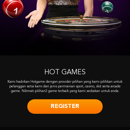
HOT GAMES
Kami hadirkan Hotgame dengan provider pilihan yang kami pilihkan untuk
pelanggan setia kami dari jenis permainan sport, casino, slot serta arcade
game. Nikmati pilihan2 game terbaik yang kami sediakan untuk anda.
REGISTER