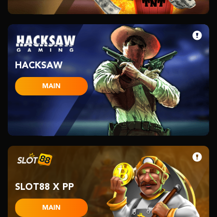
HACKSAW
MAIN
SLOT88 X PP
MAIN