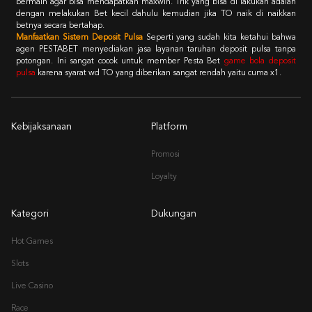
bermain agar bisa mendapatkan maxwin. Trik yang bisa di lakukan adalah
dengan melakukan Bet kecil dahulu kemudian jika TO naik di naikkan
betnya secara bertahap.
Manfaatkan Sistem Deposit Pulsa
Seperti yang sudah kita ketahui bahwa
agen PESTABET menyediakan jasa layanan taruhan deposit pulsa tanpa
potongan. Ini sangat cocok untuk member Pesta Bet
game bola deposit
pulsa
karena syarat wd TO yang diberikan sangat rendah yaitu cuma x1.
Kebijaksanaan
Platform
Promosi
Loyalty
Kategori
Dukungan
Hot Games
Slots
Live Casino
Race