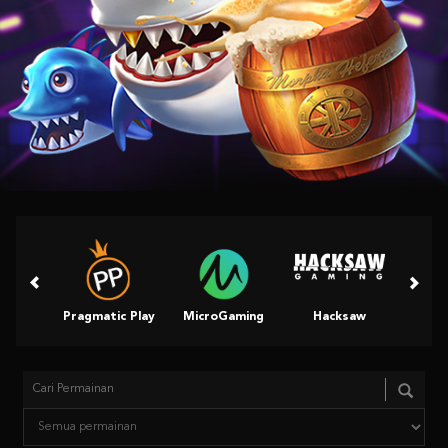
Pragmatic Play
MicroGaming
Hacksaw
King