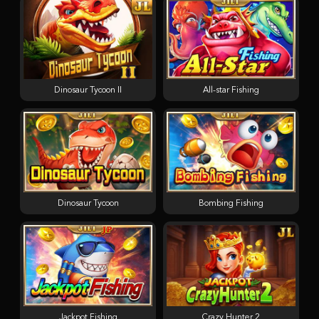
Dinosaur Tycoon II
All-star Fishing
Dinosaur Tycoon
Bombing Fishing
Jackpot Fishing
Crazy Hunter 2