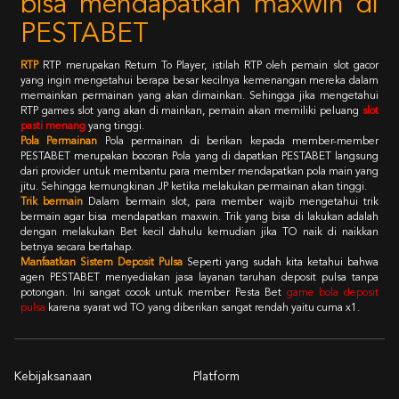
bisa mendapatkan maxwin di
PESTABET
RTP
RTP merupakan Return To Player, istilah RTP oleh pemain slot gacor
yang ingin mengetahui berapa besar kecilnya kemenangan mereka dalam
memainkan permainan yang akan dimainkan. Sehingga jika mengetahui
RTP games slot yang akan di mainkan, pemain akan memiliki peluang
slot
pasti menang
yang tinggi.
Pola Permainan
Pola permainan di berikan kepada member-member
PESTABET merupakan bocoran Pola yang di dapatkan PESTABET langsung
dari provider untuk membantu para member mendapatkan pola main yang
jitu. Sehingga kemungkinan JP ketika melakukan permainan akan tinggi.
Trik bermain
Dalam bermain slot, para member wajib mengetahui trik
bermain agar bisa mendapatkan maxwin. Trik yang bisa di lakukan adalah
dengan melakukan Bet kecil dahulu kemudian jika TO naik di naikkan
betnya secara bertahap.
Manfaatkan Sistem Deposit Pulsa
Seperti yang sudah kita ketahui bahwa
agen PESTABET menyediakan jasa layanan taruhan deposit pulsa tanpa
potongan. Ini sangat cocok untuk member Pesta Bet
game bola deposit
pulsa
karena syarat wd TO yang diberikan sangat rendah yaitu cuma x1.
Kebijaksanaan
Platform