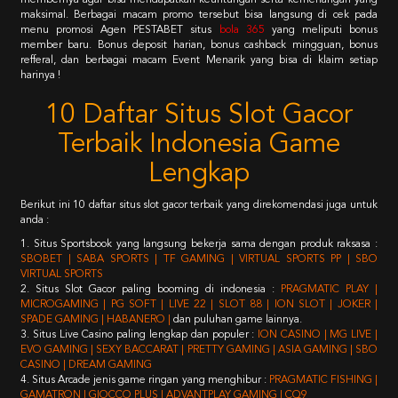
maksimal. Berbagai macam promo tersebut bisa langsung di cek pada
menu promosi Agen PESTABET situs
bola 365
yang meliputi bonus
member baru. Bonus deposit harian, bonus cashback mingguan, bonus
refferal, dan berbagai macam Event Menarik yang bisa di klaim setiap
harinya !
10 Daftar Situs Slot Gacor
Terbaik Indonesia Game
Lengkap
Berikut ini 10 daftar situs slot gacor terbaik yang direkomendasi juga untuk
anda :
1. Situs Sportsbook yang langsung bekerja sama dengan produk raksasa :
SBOBET | SABA SPORTS | TF GAMING | VIRTUAL SPORTS PP | SBO
VIRTUAL SPORTS
2. Situs Slot Gacor paling booming di indonesia :
PRAGMATIC PLAY |
MICROGAMING | PG SOFT | LIVE 22 | SLOT 88 | ION SLOT | JOKER |
SPADE GAMING | HABANERO |
dan puluhan game lainnya.
3. Situs Live Casino paling lengkap dan populer :
ION CASINO | MG LIVE |
EVO GAMING | SEXY BACCARAT | PRETTY GAMING | ASIA GAMING | SBO
CASINO | DREAM GAMING
4. Situs Arcade jenis game ringan yang menghibur :
PRAGMATIC FISHING |
GAMATRON | GIOCCO PLUS | ADVANTPLAY GAMING | CQ9