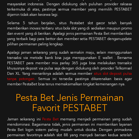
masyarakat indonesia. Dengan didukung oleh puluhan provider raksasa
terkemuka di atas, pastinya semua member yang memilih PESTABET
dijamin tidak akan kecewa lagi.
Selama 5 tahun berjalan, situs Pestabet slot gacor telah banyak
memberikan inovasi terbaru situs bola slot yang di sediakan maupun promo
dan event yang di berikan. Apalagi jenis permainan Pesta Bet memberikan
yang terbaik bagi para bettor dan member setia PESTABET denganupdate
pilihan permainan paling lengkap.
Apalagi jaman sekarang yang sudah semakin maju, selain menggunakan
transaksi via metode bank bisa juga menggunakan E wallet . Bersama
PESTABET para member mix parlay 365 juga bisa melakukan transaksi
khususnya deposit via pulsa saja dengan didukung oleh provider Telkomsel
Dan XL. Yang menariknya adalah semua member
situs slot deposit pulsa
tanpa potongan
.
Semua ini tersedia pastinya dikarenakan basis agar
member PestaBet bisa terus memaksimalkan tingkat kemenangan nya.
Pesta Bet Jenis Permainan
Favorit PESTABET
Jaman sekarang ini
Pesta Bet
memang menjadi permainan yang sudah
mendominasi. Bagaimana tidak, jenis permainan ini memberikan layanan
Pesta Bet login sistem paling mudah untuk dicoba. Dengan primadona
permainan favoritnya adalah slot 88 yang menjadi barisan kedua setelah