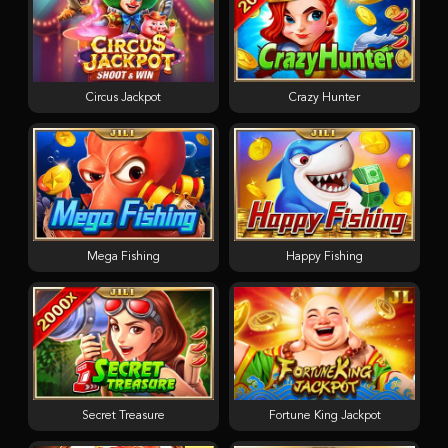
Circus Jackpot
Crazy Hunter
Mega Fishing
Happy Fishing
Secret Treasure
Fortune King Jackpot