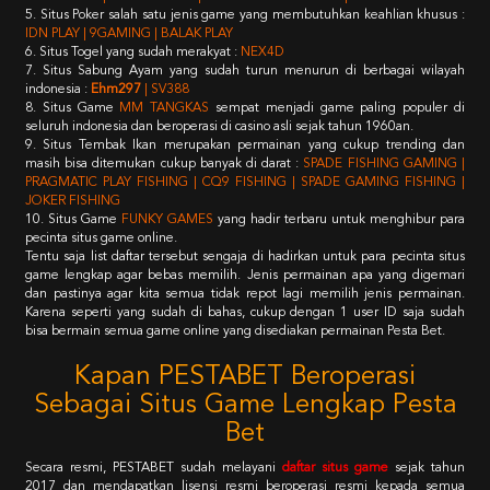
5. Situs Poker salah satu jenis game yang membutuhkan keahlian khusus :
IDN PLAY | 9GAMING | BALAK PLAY
6. Situs Togel yang sudah merakyat :
NEX4D
7. Situs Sabung Ayam yang sudah turun menurun di berbagai wilayah
indonesia :
Ehm297
| SV388
8. Situs Game
MM TANGKAS
sempat menjadi game paling populer di
seluruh indonesia dan beroperasi di casino asli sejak tahun 1960an.
9. Situs Tembak Ikan merupakan permainan yang cukup trending dan
masih bisa ditemukan cukup banyak di darat :
SPADE FISHING GAMING |
PRAGMATIC PLAY FISHING | CQ9 FISHING | SPADE GAMING FISHING |
JOKER FISHING
10. Situs Game
FUNKY GAMES
yang hadir terbaru untuk menghibur para
pecinta situs game online.
Tentu saja list daftar tersebut sengaja di hadirkan untuk para pecinta situs
game lengkap agar bebas memilih. Jenis permainan apa yang digemari
dan pastinya agar kita semua tidak repot lagi memilih jenis permainan.
Karena seperti yang sudah di bahas, cukup dengan 1 user ID saja sudah
bisa bermain semua game online yang disediakan permainan Pesta Bet.
Kapan PESTABET Beroperasi
Sebagai Situs Game Lengkap Pesta
Bet
Secara resmi, PESTABET sudah melayani
daftar situs game
sejak tahun
2017 dan mendapatkan lisensi resmi beroperasi resmi kepada semua