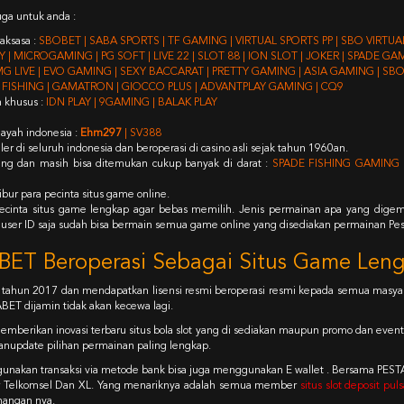
juga untuk anda :
aksasa :
SBOBET | SABA SPORTS | TF GAMING | VIRTUAL SPORTS PP | SBO VIRTU
 | MICROGAMING | PG SOFT | LIVE 22 | SLOT 88 | ION SLOT | JOKER | SPADE G
MG LIVE | EVO GAMING | SEXY BACCARAT | PRETTY GAMING | ASIA GAMING | S
FISHING | GAMATRON | GIOCCO PLUS | ADVANTPLAY GAMING | CQ9
 khusus :
IDN PLAY | 9GAMING | BALAK PLAY
ayah indonesia :
Ehm297
| SV388
 di seluruh indonesia dan beroperasi di casino asli sejak tahun 1960an.
ng dan masih bisa ditemukan cukup banyak di darat :
SPADE FISHING GAMING 
bur para pecinta situs game online.
a pecinta situs game lengkap agar bebas memilih. Jenis permainan apa yang digema
 user ID saja sudah bisa bermain semua game online yang disediakan permainan Pes
ET Beroperasi Sebagai Situs Game Leng
k tahun 2017 dan mendapatkan lisensi resmi beroperasi resmi kepada semua masyar
ET dijamin tidak akan kecewa lagi.
 memberikan inovasi terbaru situs bola slot yang di sediakan maupun promo dan eve
anupdate pilihan permainan paling lengkap.
unakan transaksi via metode bank bisa juga menggunakan E wallet . Bersama PEST
der Telkomsel Dan XL. Yang menariknya adalah semua member
situs slot deposit pu
nangan nya.