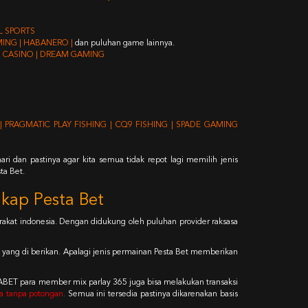
AL SPORTS
AMING | HABANERO |
dan puluhan game lainnya.
BO CASINO | DREAM GAMING
| PRAGMATIC PLAY FISHING | CQ9 FISHING | SPADE GAMING
ri dan pastinya agar kita semua tidak repot lagi memilih jenis
ta Bet.
kap Pesta Bet
akat indonesia. Dengan didukung oleh puluhan provider raksasa
nt yang di berikan. Apalagi jenis permainan Pesta Bet memberikan
ABET para member mix parlay 365 juga bisa melakukan transaksi
lsa tanpa potongan
.
Semua ini tersedia pastinya dikarenakan basis