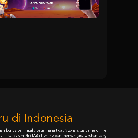
u di Indonesia
an bonus berlimpah. Bagaimana tidak ? zona situs game online
alih ke sistem PESTABET online dan mencari jasa taruhan yang