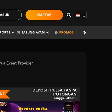
ASUK
DAFTAR
SPORTS
SABUNG AYAM
PROMOSI
ua Event Provider
DEPOSIT PULSA TANPA
ENT
POTONGAN
Tanggal akhir:
-