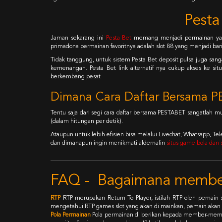
Pesta
Jaman sekarang ini
Pesta Bet
memang menjadi permainan yang
primadona permainan favoritnya adalah slot 88 yang menjadi bari
Tidak tanggung, untuk sistem Pesta Bet deposit pulsa juga 
kemenangan. Pesta Bet link alternatif nya cukup akses ke si
berkembang pesat
Dimana Cara Daftar Bersama P
Tentu saja dari segi cara daftar bersama PESTABET sangatlah m
(dalam hitungan per detik).
Ataupun untuk lebih efisien bisa melalui Livechat, Whatsapp, 
dan dimanapun ingin menikmati aldernalin
situs game bola dan s
FAQ - Bagaimana member
RTP
RTP merupakan Return To Player, istilah RTP oleh pemai
mengetahui RTP games slot yang akan di mainkan, pemain akan
Pola Permainan
Pola permainan di berikan kepada member-mem