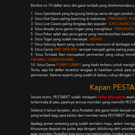
Berikut ini 10 daftar situs slot gacor terbaik yang direkomendasi 
1. Situs Sportsbook yang langsung bekerja sama dengan produk r
2. Situs Slot Gacor paling booming di indonesia :
PRAGMATIC PLAY
3. Situs Live Casino paling lengkap dan populer :
ION CASINO | 
4. Situs Arcade jenis game ringan yang menghibur :
PRAGMATIC 
5. Situs Poker salah satu jenis game yang membutuhkan keahlian
6. Situs Togel yang sudah merakyat :
NEX4D
7. Situs Sabung Ayam yang sudah turun menurun di berbagai wil
8. Situs Game
MM TANGKAS
sempat menjadi game paling populer
9. Situs Tembak Ikan merupakan permainan yang cukup trendi
FISHING | JOKER FISHING
10. Situs Game
FUNKY GAMES
yang hadir terbaru untuk menghi
Tentu saja list daftar tersebut sengaja di hadirkan untuk par
permainan. Karena seperti yang sudah di bahas, cukup dengan 1
Kapan PESTAB
Secara resmi, PESTABET sudah melayani
daftar situs game
seja
terkemuka di atas, pastinya semua member yang memilih PESTAB
Selama 5 tahun berjalan, situs Pestabet slot gacor telah banyak
yang terbaik bagi para bettor dan member setia PESTABET deng
Apalagi jaman sekarang yang sudah semakin maju, selain mengg
khususnya deposit via pulsa saja dengan didukung oleh provi
agar member PestaBet bisa terus memaksimalkan tingkat keme