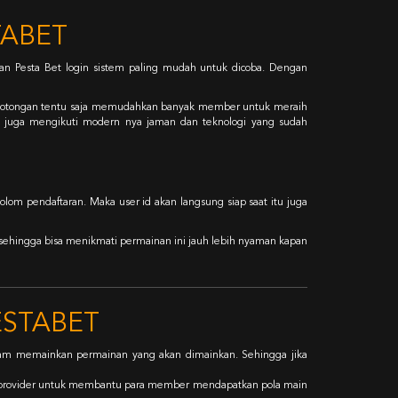
STABET
n Pesta Bet login sistem paling mudah untuk dicoba. Dengan
a potongan tentu saja memudahkan banyak member untuk meraih
apk juga mengikuti modern nya jaman dan teknologi yang sudah
lom pendaftaran. Maka user id akan langsung siap saat itu juga
 sehingga bisa menikmati permainan ini jauh lebih nyaman kapan
PESTABET
alam memainkan permainan yang akan dimainkan. Sehingga jika
 provider untuk membantu para member mendapatkan pola main