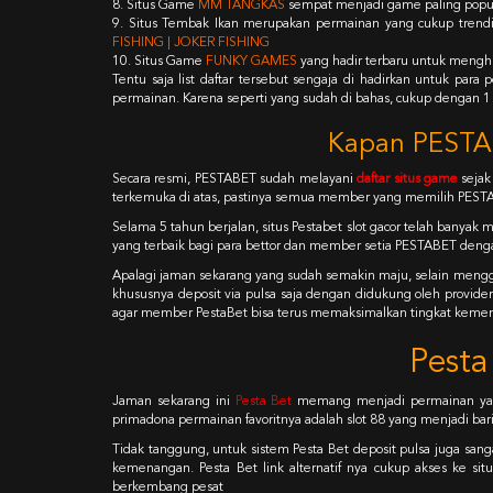
8. Situs Game
MM TANGKAS
sempat menjadi game paling populer
9. Situs Tembak Ikan merupakan permainan yang cukup trendi
FISHING | JOKER FISHING
10. Situs Game
FUNKY GAMES
yang hadir terbaru untuk menghi
Tentu saja list daftar tersebut sengaja di hadirkan untuk par
permainan. Karena seperti yang sudah di bahas, cukup dengan 1
Kapan PESTAB
Secara resmi, PESTABET sudah melayani
daftar situs game
seja
terkemuka di atas, pastinya semua member yang memilih PESTAB
Selama 5 tahun berjalan, situs Pestabet slot gacor telah banyak
yang terbaik bagi para bettor dan member setia PESTABET deng
Apalagi jaman sekarang yang sudah semakin maju, selain mengg
khususnya deposit via pulsa saja dengan didukung oleh provi
agar member PestaBet bisa terus memaksimalkan tingkat keme
Pesta
Jaman sekarang ini
Pesta Bet
memang menjadi permainan yang
primadona permainan favoritnya adalah slot 88 yang menjadi bari
Tidak tanggung, untuk sistem Pesta Bet deposit pulsa juga 
kemenangan. Pesta Bet link alternatif nya cukup akses ke si
berkembang pesat