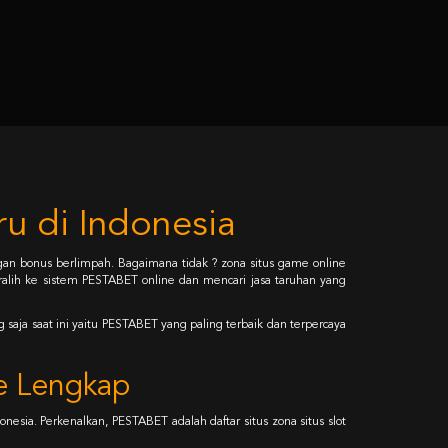
u di Indonesia
an bonus berlimpah. Bagaimana tidak ? zona situs game online
alih ke sistem PESTABET online dan mencari jasa taruhan yang
 saja saat ini yaitu PESTABET yang paling terbaik dan terpercaya
e Lengkap
esia. Perkenalkan, PESTABET adalah daftar situs zona situs slot