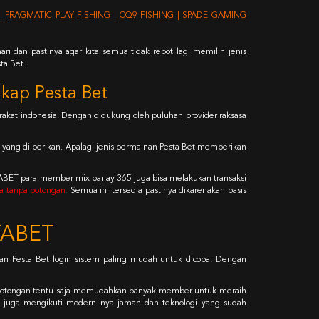
| PRAGMATIC PLAY FISHING | CQ9 FISHING | SPADE GAMING
ri dan pastinya agar kita semua tidak repot lagi memilih jenis
ta Bet.
kap Pesta Bet
akat indonesia. Dengan didukung oleh puluhan provider raksasa
nt yang di berikan. Apalagi jenis permainan Pesta Bet memberikan
ABET para member mix parlay 365 juga bisa melakukan transaksi
lsa tanpa potongan
.
Semua ini tersedia pastinya dikarenakan basis
STABET
n Pesta Bet login sistem paling mudah untuk dicoba. Dengan
a potongan tentu saja memudahkan banyak member untuk meraih
apk juga mengikuti modern nya jaman dan teknologi yang sudah