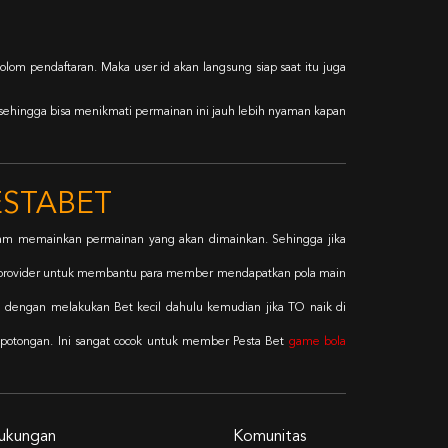
lom pendaftaran. Maka user id akan langsung siap saat itu juga
 sehingga bisa menikmati permainan ini jauh lebih nyaman kapan
PESTABET
alam memainkan permainan yang akan dimainkan. Sehingga jika
 provider untuk membantu para member mendapatkan pola main
h dengan melakukan Bet kecil dahulu kemudian jika TO naik di
potongan. Ini sangat cocok untuk member Pesta Bet
game bola
ukungan
Komunitas