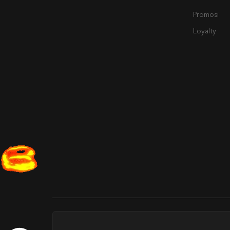
Promosi
Loyalty