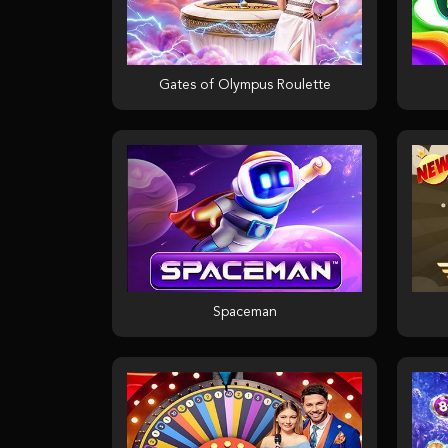
Gates of Olympus Roulette
Spaceman