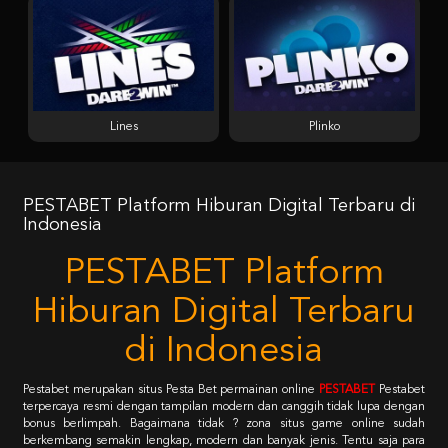
Lines
Plinko
PESTABET Platform Hiburan Digital Terbaru di
Indonesia
PESTABET Platform
Hiburan Digital Terbaru
di Indonesia
Pestabet merupakan situs Pesta Bet permainan online
PESTABET
Pestabet
terpercaya resmi dengan tampilan modern dan canggih tidak lupa dengan
bonus berlimpah. Bagaimana tidak ? zona situs game online sudah
berkembang semakin lengkap, modern dan banyak jenis. Tentu saja para