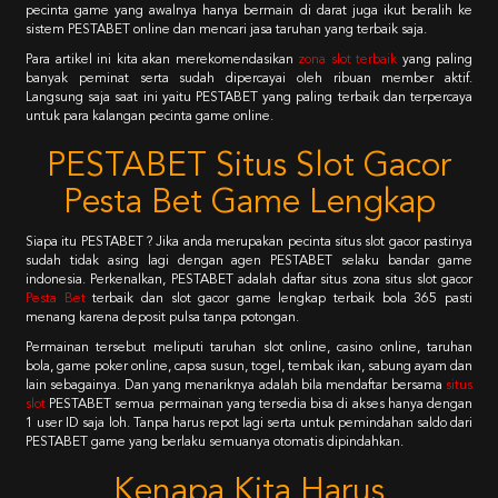
pecinta game yang awalnya hanya bermain di darat juga ikut beralih ke
sistem PESTABET online dan mencari jasa taruhan yang terbaik saja.
Para artikel ini kita akan merekomendasikan
zona slot terbaik
yang paling
banyak peminat serta sudah dipercayai oleh ribuan member aktif.
Langsung saja saat ini yaitu PESTABET yang paling terbaik dan terpercaya
untuk para kalangan pecinta game online.
PESTABET Situs Slot Gacor
Pesta Bet Game Lengkap
Siapa itu PESTABET ? Jika anda merupakan pecinta situs slot gacor pastinya
sudah tidak asing lagi dengan agen PESTABET selaku bandar game
indonesia. Perkenalkan, PESTABET adalah daftar situs zona situs slot gacor
Pesta Bet
terbaik dan slot gacor game lengkap terbaik bola 365 pasti
menang karena deposit pulsa tanpa potongan.
Permainan tersebut meliputi taruhan slot online, casino online, taruhan
bola, game poker online, capsa susun, togel, tembak ikan, sabung ayam dan
lain sebagainya. Dan yang menariknya adalah bila mendaftar bersama
situs
slot
PESTABET semua permainan yang tersedia bisa di akses hanya dengan
1 user ID saja loh. Tanpa harus repot lagi serta untuk pemindahan saldo dari
PESTABET game yang berlaku semuanya otomatis dipindahkan.
Kenapa Kita Harus