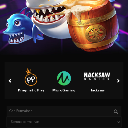
Pragmatic Play
MicroGaming
Hacksaw
King