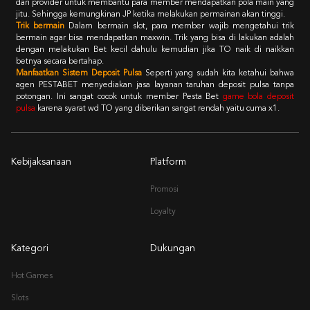
dari provider untuk membantu para member mendapatkan pola main yang
jitu. Sehingga kemungkinan JP ketika melakukan permainan akan tinggi.
Trik bermain
Dalam bermain slot, para member wajib mengetahui trik
bermain agar bisa mendapatkan maxwin. Trik yang bisa di lakukan adalah
dengan melakukan Bet kecil dahulu kemudian jika TO naik di naikkan
betnya secara bertahap.
Manfaatkan Sistem Deposit Pulsa
Seperti yang sudah kita ketahui bahwa
agen PESTABET menyediakan jasa layanan taruhan deposit pulsa tanpa
potongan. Ini sangat cocok untuk member Pesta Bet
game bola deposit
pulsa
karena syarat wd TO yang diberikan sangat rendah yaitu cuma x1.
Kebijaksanaan
Platform
Promosi
Loyalty
Kategori
Dukungan
Hot Games
Slots