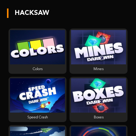
HACKSAW
Colors
Mines
Speed Crash
Boxes