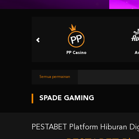
PP Casino
A
Semua permainan
SPADE GAMING
PESTABET Platform Hiburan Digi