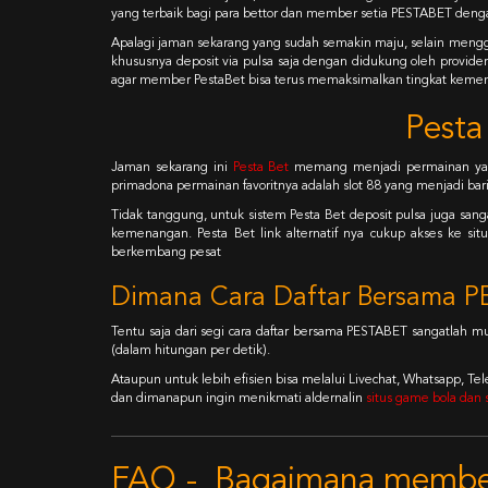
yang terbaik bagi para bettor dan member setia PESTABET deng
Apalagi jaman sekarang yang sudah semakin maju, selain mengg
khususnya deposit via pulsa saja dengan didukung oleh provi
agar member PestaBet bisa terus memaksimalkan tingkat keme
Pesta
Jaman sekarang ini
Pesta Bet
memang menjadi permainan yang
primadona permainan favoritnya adalah slot 88 yang menjadi bari
Tidak tanggung, untuk sistem Pesta Bet deposit pulsa juga 
kemenangan. Pesta Bet link alternatif nya cukup akses ke si
berkembang pesat
Dimana Cara Daftar Bersama P
Tentu saja dari segi cara daftar bersama PESTABET sangatlah m
(dalam hitungan per detik).
Ataupun untuk lebih efisien bisa melalui Livechat, Whatsapp, 
dan dimanapun ingin menikmati aldernalin
situs game bola dan s
FAQ - Bagaimana member