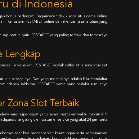
u di Indonesia
an bonus berlimpah. Bagaimana tidak ? zona situs game online
alih ke sistem PESTABET online dan mencari jasa taruhan yang
 saja saat ini yaitu PESTABET yang paling terbaik dan terpercaya
e Lengkap
esia. Perkenalkan, PESTABET adalah daftar situs zona situs slot
dan lain sebagainya. Dan yang menariknya adalah bila mendaftar
uk pemindahan saldo dari PESTABET game yang berlaku semuanya
 Zona Slot Terbaik
withdraw yang super cepat yaitu hanya memakan waktu maksimal 5
ipandu langsung oleh costumer service yang aktif 24 jam serta
 membernya agar bisa mendapatkan keuntungan serta kemenangan
er baru. Bonus deposit harian, bonus cashback mingguan, bonus