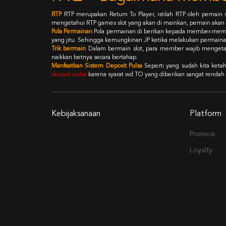
RTP
RTP merupakan Return To Player, istilah RTP oleh pemai
mengetahui RTP games slot yang akan di mainkan, pemain akan
Pola Permainan
Pola permainan di berikan kepada member-mem
yang jitu. Sehingga kemungkinan JP ketika melakukan permainan
Trik bermain
Dalam bermain slot, para member wajib mengetah
naikkan betnya secara bertahap.
Manfaatkan Sistem Deposit Pulsa
Seperti yang sudah kita ket
deposit pulsa
karena syarat wd TO yang diberikan sangat rendah 
Kebijaksanaan
Platform
Promosi
Loyalty