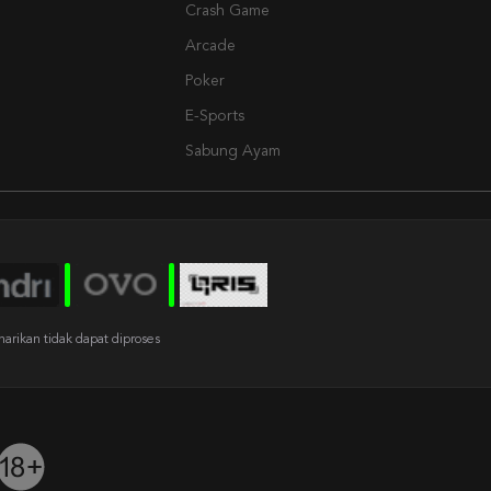
Crash Game
Arcade
Poker
E-Sports
Sabung Ayam
arikan tidak dapat diproses