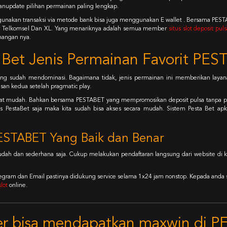
anupdate pilihan permainan paling lengkap.
unakan transaksi via metode bank bisa juga menggunakan E wallet . Bersama PEST
der Telkomsel Dan XL. Yang menariknya adalah semua member
situs slot deposit pu
nangan nya.
 Bet Jenis Permainan Favorit PE
 sudah mendominasi. Bagaimana tidak, jenis permainan ini memberikan layana
san kedua setelah pragmatic play.
sangat mudah. Bahkan bersama PESTABET yang mempromosikan deposit pulsa tanp
tus PestaBet saja maka kita sudah bisa akses secara mudah. Sistem Pesta Bet 
ESTABET Yang Baik dan Benar
udah dan sederhana saja. Cukup melakukan pendaftaran langsung dari website di ko
Telegram dan Email pastinya didukung service selama 1x24 jam nonstop. Kepada anda
lot
online.
 bisa mendapatkan maxwin di 