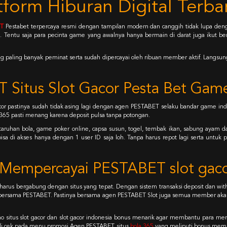
form Hiburan Digital Terbar
T
Pestabet terpercaya resmi dengan tampilan modern dan canggih tidak lupa deng
Tentu saja para pecinta game yang awalnya hanya bermain di darat juga ikut ber
g paling banyak peminat serta sudah dipercayai oleh ribuan member aktif. Langsung
 Situs Slot Gacor Pesta Bet Gam
cor pastinya sudah tidak asing lagi dengan agen PESTABET selaku bandar game indon
a 365 pasti menang karena deposit pulsa tanpa potongan.
e, taruhan bola, game poker online, capsa susun, togel, tembak ikan, sabung ayam 
a di akses hanya dengan 1 user ID saja loh. Tanpa harus repot lagi serta unt
 Mempercayai PESTABET slot gacor
 harus bergabung dengan situs yang tepat. Dengan sistem transaksi deposit dan 
bersama PESTABET. Pastinya bersama agen PESTABET Slot juga semua member akan d
o situs slot gacor dan slot gacor indonesia bonus menarik agar membantu para
di cek pada menu promosi Agen PESTABET situs
bola 365
yang meliputi bonus memb