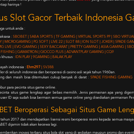
tiap harinya !
tus Slot Gacor Terbaik Indonesia
juga untuk anda :
aksasa :
SBOBET | SABA SPORTS | TF GAMING | VIRTUAL SPORTS PP | SBO VIRTU
 | MICROGAMING | PG SOFT | LIVE 22 | SLOT 88 | ION SLOT | JOKER | SPADE G
MG LIVE | EVO GAMING | SEXY BACCARAT | PRETTY GAMING | ASIA GAMING | S
FISHING | GAMATRON | GIOCCO PLUS | ADVANTPLAY GAMING | CQ9
 khusus :
IDN PLAY | 9GAMING | BALAK PLAY
ayah indonesia :
Ehm297
| SV388
 di seluruh indonesia dan beroperasi di casino asli sejak tahun 1960an.
ng dan masih bisa ditemukan cukup banyak di darat :
SPADE FISHING GAMING 
bur para pecinta situs game online.
a pecinta situs game lengkap agar bebas memilih. Jenis permainan apa yang digema
 user ID saja sudah bisa bermain semua game online yang disediakan permainan Pes
ET Beroperasi Sebagai Situs Game Leng
k tahun 2017 dan mendapatkan lisensi resmi beroperasi resmi kepada semua masyar
ET dijamin tidak akan kecewa lagi.
 memberikan inovasi terbaru situs bola slot yang di sediakan maupun promo dan eve