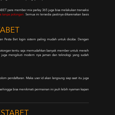
ABET para member mix parlay 365 juga bisa melakukan transaksi
lsa tanpa potongan
.
Semua ini tersedia pastinya dikarenakan basis
STABET
n Pesta Bet login sistem paling mudah untuk dicoba. Dengan
a potongan tentu saja memudahkan banyak member untuk meraih
apk juga mengikuti modern nya jaman dan teknologi yang sudah
lom pendaftaran. Maka user id akan langsung siap saat itu juga
 sehingga bisa menikmati permainan ini jauh lebih nyaman kapan
PESTABET