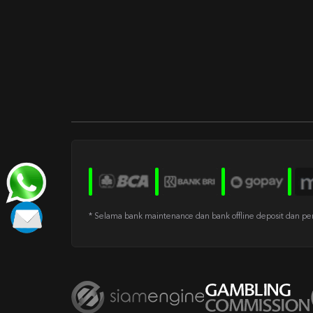
* Selama bank maintenance dan bank offline deposit dan pen