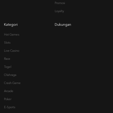
Promosi
Loyalty
Kategori
Dukungan
Hot Games
Slots
Live Casino
Race
Togel
Olahraga
Crash Game
Arcade
Poker
E-Sports