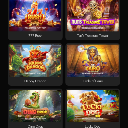
777 Rush
Tut's Treasure Tower
Happy Dragon
Code of Cairo
Dino Drop
Lucky Dog