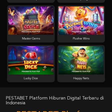
Master Gems
Plushie Wins
Lucky Dice
Happy Nets
PESTABET Platform Hiburan Digital Terbaru di
Indonesia