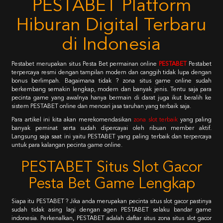
PESTABET Platform
Hiburan Digital Terbaru
di Indonesia
Pestabet merupakan situs Pesta Bet permainan online
PESTABET
Pestabet
terpercaya resmi dengan tampilan modern dan canggih tidak lupa dengan
bonus berlimpah. Bagaimana tidak ? zona situs game online sudah
berkembang semakin lengkap, modern dan banyak jenis. Tentu saja para
pecinta game yang awalnya hanya bermain di darat juga ikut beralih ke
sistem PESTABET online dan mencari jasa taruhan yang terbaik saja.
Para artikel ini kita akan merekomendasikan
zona slot terbaik
yang paling
banyak peminat serta sudah dipercayai oleh ribuan member aktif.
Langsung saja saat ini yaitu PESTABET yang paling terbaik dan terpercaya
untuk para kalangan pecinta game online.
PESTABET Situs Slot Gacor
Pesta Bet Game Lengkap
Siapa itu PESTABET ? Jika anda merupakan pecinta situs slot gacor pastinya
sudah tidak asing lagi dengan agen PESTABET selaku bandar game
indonesia. Perkenalkan, PESTABET adalah daftar situs zona situs slot gacor